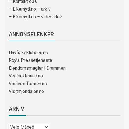
– Kontakt oss
– Eikernytt.no – arkiv
– Eikernytt.no – videoarkiv
ANNONSELENKER
Havfiskeklubben.no
Roy’s Pressetjeneste
Eiendomsmegler i Drammen
Visithokksund.no
Visitvestfossen.no
Visitmjøndalen.no
ARKIV