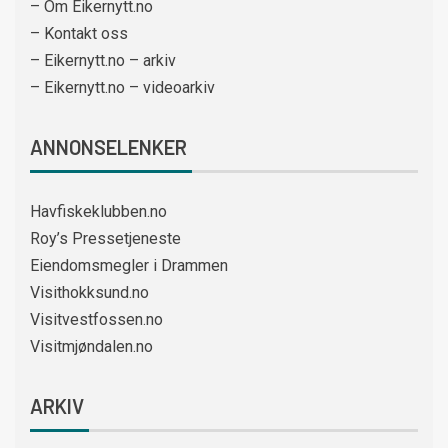
– Om Eikernytt.no
– Kontakt oss
– Eikernytt.no – arkiv
– Eikernytt.no – videoarkiv
ANNONSELENKER
Havfiskeklubben.no
Roy’s Pressetjeneste
Eiendomsmegler i Drammen
Visithokksund.no
Visitvestfossen.no
Visitmjøndalen.no
ARKIV