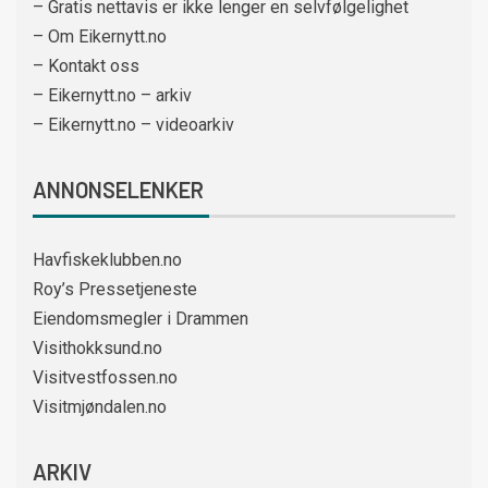
– Gratis nettavis er ikke lenger en selvfølgelighet
– Om Eikernytt.no
– Kontakt oss
– Eikernytt.no – arkiv
– Eikernytt.no – videoarkiv
ANNONSELENKER
Havfiskeklubben.no
Roy’s Pressetjeneste
Eiendomsmegler i Drammen
Visithokksund.no
Visitvestfossen.no
Visitmjøndalen.no
ARKIV