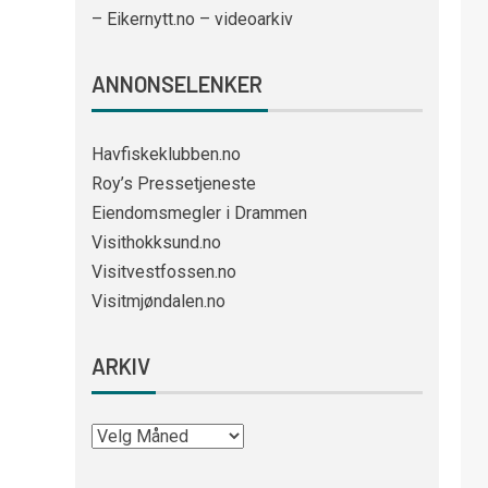
– Eikernytt.no – videoarkiv
ANNONSELENKER
Havfiskeklubben.no
Roy’s Pressetjeneste
Eiendomsmegler i Drammen
Visithokksund.no
Visitvestfossen.no
Visitmjøndalen.no
ARKIV