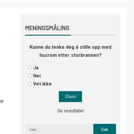
MENINGSMÅLING
Kunne du tenke deg å stille opp med
husrom etter storbrannen?
0
Ja
Nei
Vet ikke
ar
Se resultater