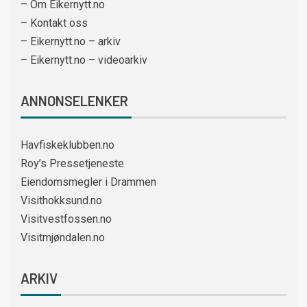
– Om Eikernytt.no
– Kontakt oss
– Eikernytt.no – arkiv
– Eikernytt.no – videoarkiv
ANNONSELENKER
Havfiskeklubben.no
Roy’s Pressetjeneste
Eiendomsmegler i Drammen
Visithokksund.no
Visitvestfossen.no
Visitmjøndalen.no
ARKIV