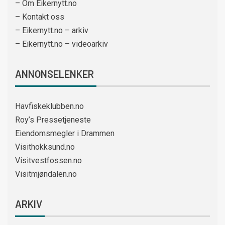
– Om Eikernytt.no
– Kontakt oss
– Eikernytt.no – arkiv
– Eikernytt.no – videoarkiv
ANNONSELENKER
Havfiskeklubben.no
Roy’s Pressetjeneste
Eiendomsmegler i Drammen
Visithokksund.no
Visitvestfossen.no
Visitmjøndalen.no
ARKIV