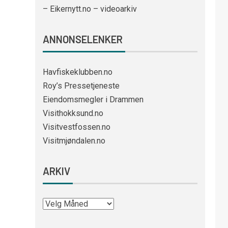
– Eikernytt.no – videoarkiv
ANNONSELENKER
Havfiskeklubben.no
Roy’s Pressetjeneste
Eiendomsmegler i Drammen
Visithokksund.no
Visitvestfossen.no
Visitmjøndalen.no
ARKIV