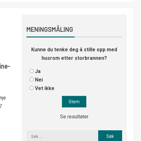
MENINGSMÅLING
Kunne du tenke deg å stille opp med
husrom etter storbrannen?
ine-
Ja
Nei
Vet ikke
nje
7
Se resultater