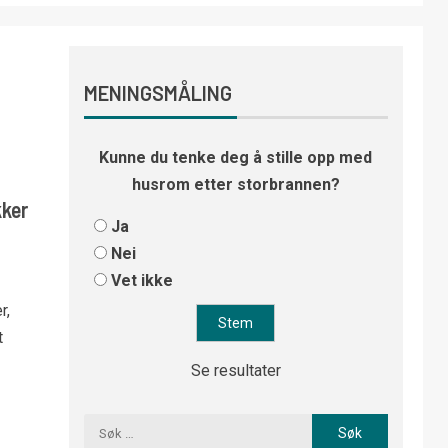
MENINGSMÅLING
Kunne du tenke deg å stille opp med
husrom etter storbrannen?
kker
Ja
Nei
Vet ikke
r,
t
Se resultater