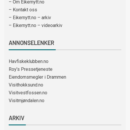
– Om Eikernytt.no
– Kontakt oss
– Eikernytt.no – arkiv
– Eikernytt.no – videoarkiv
ANNONSELENKER
Havfiskeklubben.no
Roy’s Pressetjeneste
Eiendomsmegler i Drammen
Visithokksund.no
Visitvestfossen.no
Visitmjøndalen.no
ARKIV