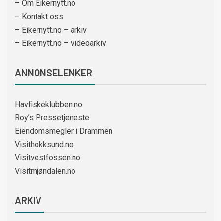
– Om Eikernytt.no
– Kontakt oss
– Eikernytt.no – arkiv
– Eikernytt.no – videoarkiv
ANNONSELENKER
Havfiskeklubben.no
Roy’s Pressetjeneste
Eiendomsmegler i Drammen
Visithokksund.no
Visitvestfossen.no
Visitmjøndalen.no
ARKIV