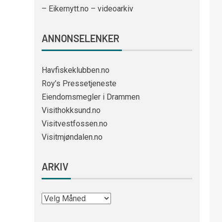
– Eikernytt.no – videoarkiv
ANNONSELENKER
Havfiskeklubben.no
Roy’s Pressetjeneste
Eiendomsmegler i Drammen
Visithokksund.no
Visitvestfossen.no
Visitmjøndalen.no
ARKIV