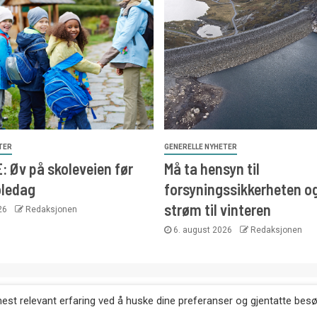
TER
GENERELLE NYHETER
 Øv på skoleveien før
Må ta hensyn til
oledag
forsyningssikkerheten o
strøm til vinteren
026
Redaksjonen
6. august 2026
Redaksjonen
. Kopiering av tekst, bilder og annonser er ikke tillatt uten etter
mest relevant erfaring ved å huske dine preferanser og gjentatte bes
Websiden er laget i samarbeid med: