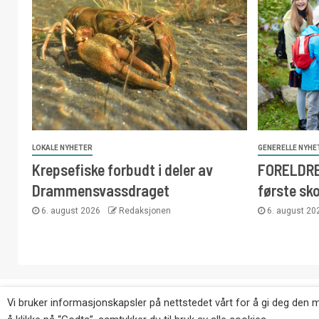
LOKALE NYHETER
GENERELLE NYHE
Krepsefiske forbudt i deler av
FORELDRE:
Drammensvassdraget
første sk
6. august 2026
Redaksjonen
6. august 2
Copyright © Eikernytt.no utgis av Roy’s Pressetjeneste
Vi bruker informasjonskapsler på nettstedet vårt for å gi deg den 