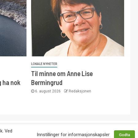
LOKALE NYHETER
Til minne om Anne Lise
g ha nok
Bermingrud
6. august 2026
Redaksjonen
 avtale med utgiver. Tlf. 92 63 86 82.
øk. Ved
Innstillinger for informasjonskapsler
Godta