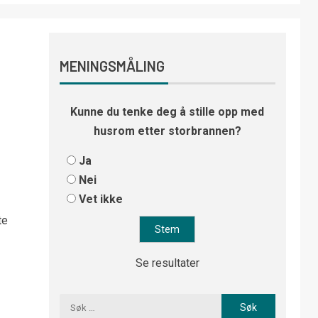
MENINGSMÅLING
Kunne du tenke deg å stille opp med
husrom etter storbrannen?
Ja
Nei
Vet ikke
te
Se resultater