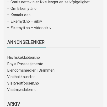
– Gratis nettavis er ikke lenger en selvfølgelighet
– Om Eikernytt.no
– Kontakt oss
– Eikernytt.no – arkiv
– Eikernytt.no – videoarkiv
ANNONSELENKER
Havfiskeklubben.no
Roy’s Pressetjeneste
Eiendomsmegler i Drammen
Visithokksund.no
Visitvestfossen.no
Visitmjøndalen.no
ARKIV