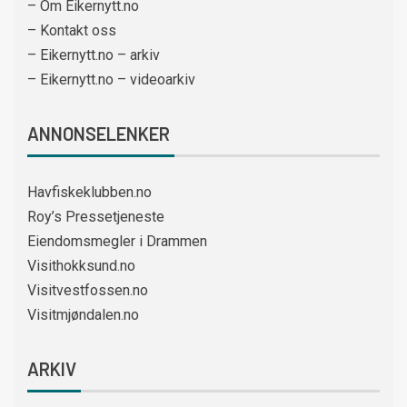
– Om Eikernytt.no
– Kontakt oss
– Eikernytt.no – arkiv
– Eikernytt.no – videoarkiv
ANNONSELENKER
Havfiskeklubben.no
Roy’s Pressetjeneste
Eiendomsmegler i Drammen
Visithokksund.no
Visitvestfossen.no
Visitmjøndalen.no
ARKIV