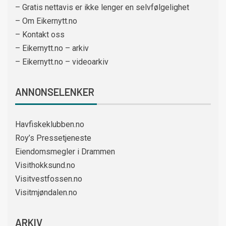
– Gratis nettavis er ikke lenger en selvfølgelighet
– Om Eikernytt.no
– Kontakt oss
– Eikernytt.no – arkiv
– Eikernytt.no – videoarkiv
ANNONSELENKER
Havfiskeklubben.no
Roy’s Pressetjeneste
Eiendomsmegler i Drammen
Visithokksund.no
Visitvestfossen.no
Visitmjøndalen.no
ARKIV