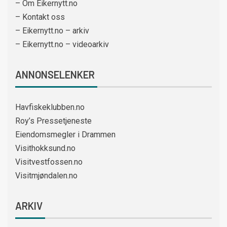
– Om Eikernytt.no
– Kontakt oss
– Eikernytt.no – arkiv
– Eikernytt.no – videoarkiv
ANNONSELENKER
Havfiskeklubben.no
Roy’s Pressetjeneste
Eiendomsmegler i Drammen
Visithokksund.no
Visitvestfossen.no
Visitmjøndalen.no
ARKIV