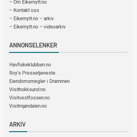
– Om Eikernytt.no
– Kontakt oss
– Eikernytt.no – arkiv
– Eikernytt.no – videoarkiv
ANNONSELENKER
Havfiskeklubben.no
Roy’s Pressetjeneste
Eiendomsmegler i Drammen
Visithokksund.no
Visitvestfossen.no
Visitmjøndalen.no
ARKIV