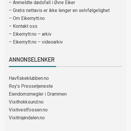
– Anmeldte dødsfall i Øvre Eiker
– Gratis nettavis er ikke lenger en selvfølgelighet
– Om Eikernytt.no
– Kontakt oss
– Eikernytt.no – arkiv
– Eikernytt.no – videoarkiv
ANNONSELENKER
Havfiskeklubben.no
Roy’s Pressetjeneste
Eiendomsmegler i Drammen
Visithokksund.no
Visitvestfossen.no
Visitmjøndalen.no