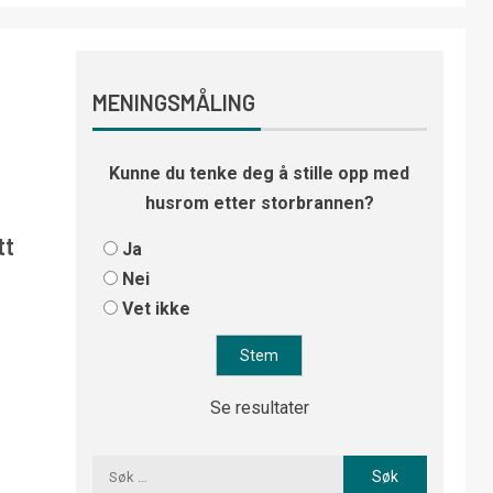
MENINGSMÅLING
Kunne du tenke deg å stille opp med
husrom etter storbrannen?
tt
Ja
Nei
Vet ikke
Se resultater