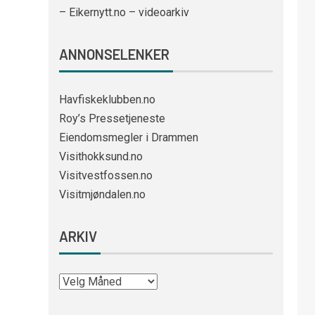
– Eikernytt.no – videoarkiv
ANNONSELENKER
Havfiskeklubben.no
Roy’s Pressetjeneste
Eiendomsmegler i Drammen
Visithokksund.no
Visitvestfossen.no
Visitmjøndalen.no
ARKIV