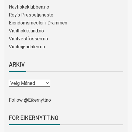
Havfiskeklubben.no
Roy’s Pressetjeneste
Eiendomsmegler i Drammen
Visithokksund.no
Visitvestfossen.no
Visitmjøndalen.no
ARKIV
Follow @Eikernyttno
FOR EIKERNYTT.NO