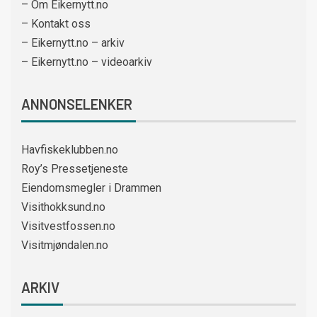
– Om Eikernytt.no
– Kontakt oss
– Eikernytt.no – arkiv
– Eikernytt.no – videoarkiv
ANNONSELENKER
Havfiskeklubben.no
Roy’s Pressetjeneste
Eiendomsmegler i Drammen
Visithokksund.no
Visitvestfossen.no
Visitmjøndalen.no
ARKIV