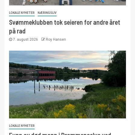
LOKALE NYHETER
NÆRINGSLIV
Svømmeklubben tok seieren for andre året
på rad
7. august 2026
Roy Hansen
LOKALE NYHETER
Funn av død mann i Drammenselva ved