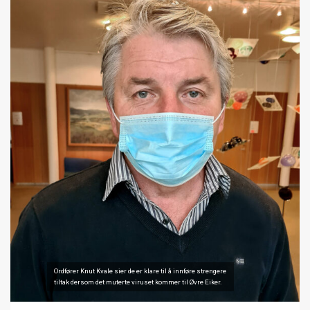
Ordfører Knut Kvale sier de er klare til å innføre strengere
tiltak dersom det muterte viruset kommer til Øvre Eiker.