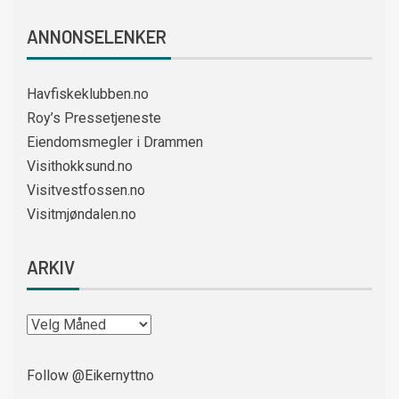
ANNONSELENKER
Havfiskeklubben.no
Roy’s Pressetjeneste
Eiendomsmegler i Drammen
Visithokksund.no
Visitvestfossen.no
Visitmjøndalen.no
ARKIV
Follow @Eikernyttno