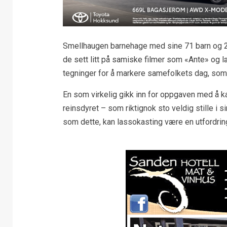
Smellhaugen barnehage med sine 71 barn og 25 
de sett litt på samiske filmer som «Ante» og lær
tegninger for å markere samefolkets dag, som e
En som virkelig gikk inn for oppgaven med å kas
reinsdyret – som riktignok sto veldig stille i 
som dette, kan lassokasting være en utfordring