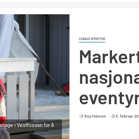
LOKALE NYHETER
Marker
nasjon
eventy
Roy Hansen
5. februar 20
nehage i Vestfossen for å