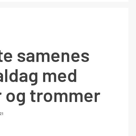
te samenes
aldag med
r og trommer
21