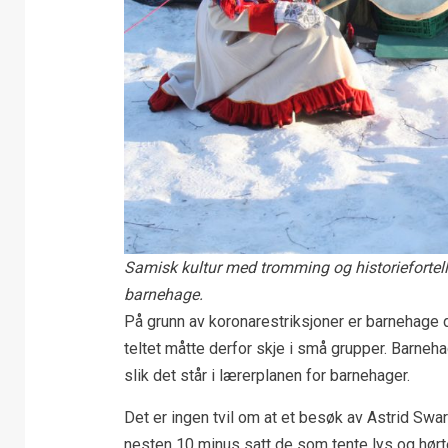
Samisk kultur med tromming og historiefortel
barnehage.
På grunn av koronarestriksjoner er barnehage d
teltet måtte derfor skje i små grupper. Barne
slik det står i lærerplanen for barnehager.
Det er ingen tvil om at et besøk av Astrid Swar
nesten 10 minus satt de som tente lys og hørt