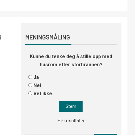
i
MENINGSMÅLING
Kunne du tenke deg å stille opp med
husrom etter storbrannen?
Ja
Nei
Vet ikke
Se resultater