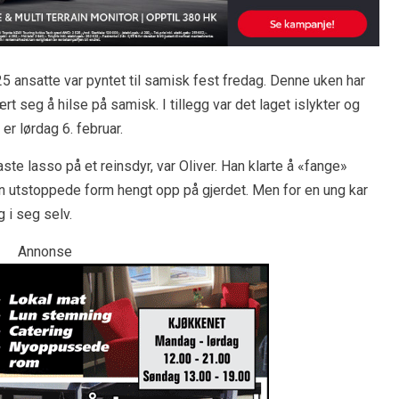
ansatte var pyntet til samisk fest fredag. Denne uken har
t seg å hilse på samisk. I tillegg var det laget islykter og
r lørdag 6. februar.
te lasso på et reinsdyr, var Oliver. Han klarte å «fange»
sin utstoppede form hengt opp på gjerdet. Men for en ung kar
 i seg selv.
Annonse