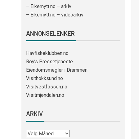
– Eikernytt.no – arkiv
– Eikernytt.no – videoarkiv
ANNONSELENKER
Havfiskeklubben.no
Roy’s Pressetjeneste
Eiendomsmegler i Drammen
Visithokksund.no
Visitvestfossen.no
Visitmjøndalen.no
ARKIV