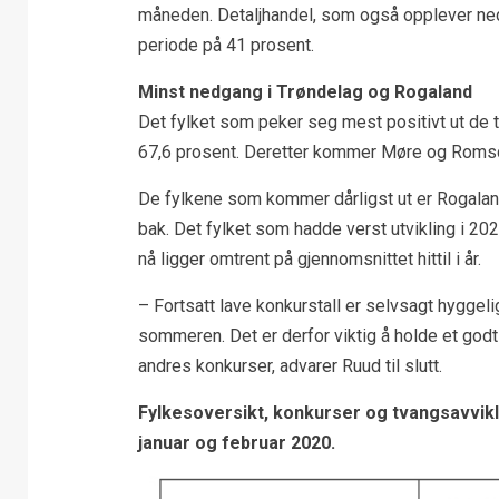
måneden. Detaljhandel, som også opplever ne
periode på 41 prosent.
Minst nedgang i Trøndelag og Rogaland
Det fylket som peker seg mest positivt ut de
67,6 prosent. Deretter kommer Møre og Romsd
De fylkene som kommer dårligst ut er Rogala
bak. Det fylket som hadde verst utvikling i 2
nå ligger omtrent på gjennomsnittet hittil i år.
– Fortsatt lave konkurstall er selvsagt hyggel
sommeren. Det er derfor viktig å holde et god
andres konkurser, advarer Ruud til slutt.
Fylkesoversikt, konkurser og tvangsavvik
januar og februar 2020.