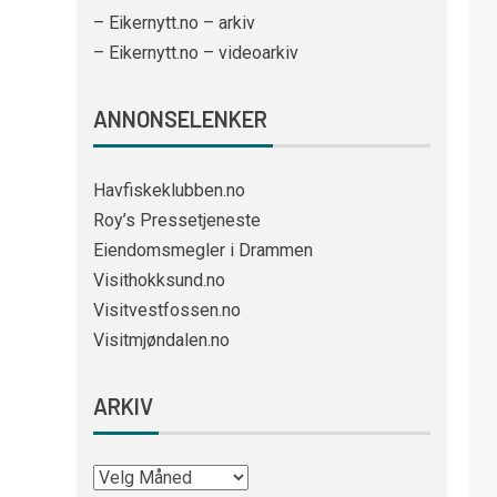
– Eikernytt.no – arkiv
– Eikernytt.no – videoarkiv
ANNONSELENKER
Havfiskeklubben.no
Roy’s Pressetjeneste
Eiendomsmegler i Drammen
Visithokksund.no
Visitvestfossen.no
Visitmjøndalen.no
ARKIV