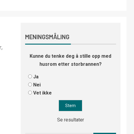
MENINGSMÅLING
r,
Kunne du tenke deg å stille opp med
husrom etter storbrannen?
Ja
Nei
Vet ikke
Se resultater