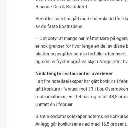
Bisnode Dun & Bradstreet.
Bedrifter som har gått med underskudd får ikke
av de faste kostnadene.
– Det betyr at mange har måttet tære på egenk
er nok grenser for hvor lenge en del av disse 
skatter og avgifter som jo forfaller etter hver
og som vi frykter også vil skje i Norge etter hve
Nedstengte restauranter overlever
I alt fire hotellselskaper har gått konkurs i feb
gått konkurs i februar, mot 33 i fjor. Overrask
restaurantbransjen i februar og totalt 48,5 prose
unntatt én i februar.
Blant eiendomsselskaper noteres en konkursøkn
Anlegg går konkursene ned med 16,5 prosent. 