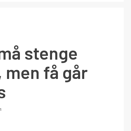
må stenge
 men få går
s
1