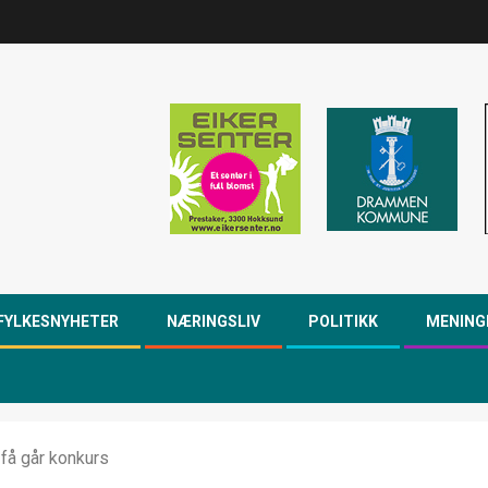
FYLKESNYHETER
NÆRINGSLIV
POLITIKK
MENING
få går konkurs