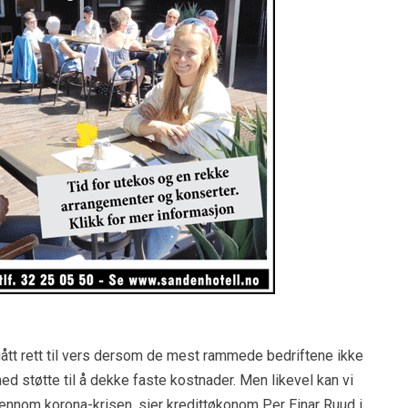
 gått rett til vers dersom de mest rammede bedriftene ikke
 støtte til å dekke faste kostnader. Men likevel kan vi
gjennom korona-krisen, sier kredittøkonom Per Einar Ruud i