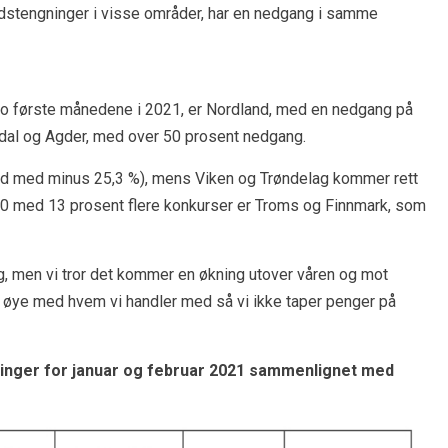
dstengninger i visse områder, har en nedgang i samme
 to første månedene i 2021, er Nordland, med en nedgang på
al og Agder, med over 50 prosent nedgang.
nd med minus 25,3 %), mens Viken og Trøndelag kommer rett
020 med 13 prosent flere konkurser er Troms og Finnmark, som
ig, men vi tror det kommer en økning utover våren og mot
t øye med hvem vi handler med så vi ikke taper penger på
linger for januar og februar 2021 sammenlignet med