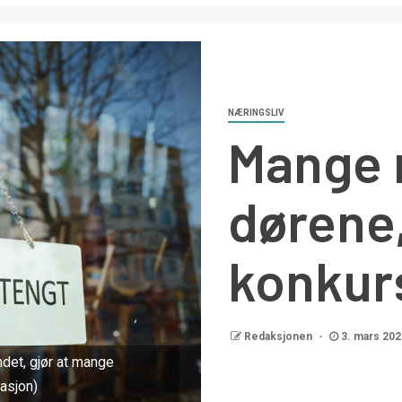
NÆRINGSLIV
Mange 
dørene,
konkur
Redaksjonen
3. mars 202
det, gjør at mange
rasjon)