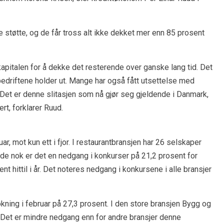
 støtte, og de får tross alt ikke dekket mer enn 85 prosent
apitalen for å dekke det resterende over ganske lang tid. Det
bedriftene holder ut. Mange har også fått utsettelse med
t. Det er denne slitasjen som nå gjør seg gjeldende i Danmark,
rt, forklarer Ruud.
ruar, mot kun ett i fjor. I restaurantbransjen har 26 selskaper
ende nok er det en nedgang i konkurser på 21,2 prosent for
nt hittil i år. Det noteres nedgang i konkursene i alle bransjer
ing i februar på 27,3 prosent. I den store bransjen Bygg og
Det er mindre nedgang enn for andre bransjer denne