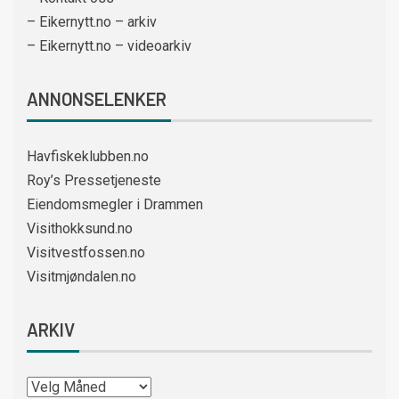
– Eikernytt.no – arkiv
– Eikernytt.no – videoarkiv
ANNONSELENKER
Havfiskeklubben.no
Roy’s Pressetjeneste
Eiendomsmegler i Drammen
Visithokksund.no
Visitvestfossen.no
Visitmjøndalen.no
ARKIV