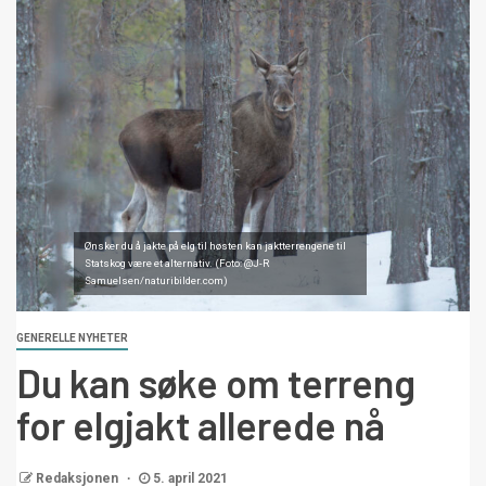
Ønsker du å jakte på elg til høsten kan jaktterrengene til
Statskog være et alternativ. (Foto: @J-R
Samuelsen/naturibilder.com)
GENERELLE NYHETER
Du kan søke om terreng
for elgjakt allerede nå
Redaksjonen
5. april 2021