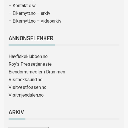
– Kontakt oss
– Eikernytt.no – arkiv
– Eikernytt.no – videoarkiv
ANNONSELENKER
Havfiskeklubben.no
Roy’s Pressetjeneste
Eiendomsmegler i Drammen
Visithokksund.no
Visitvestfossen.no
Visitmjøndalen.no
ARKIV