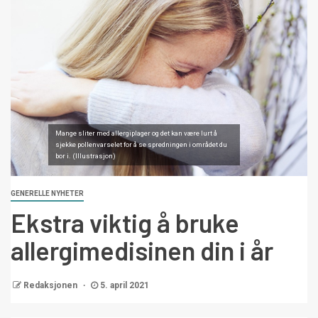
Mange sliter med allergiplager og det kan være lurt å
sjekke pollenvarselet for å se spredningen i området du
bor i. (Illustrasjon)
GENERELLE NYHETER
Ekstra viktig å bruke
allergimedisinen din i år
Redaksjonen
5. april 2021