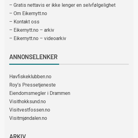
– Gratis nettavis er ikke lenger en selvfølgelighet
– Om Eikernytt.no
– Kontakt oss
– Eikernytt.no – arkiv
– Eikernytt.no – videoarkiv
ANNONSELENKER
Havfiskeklubben.no
Roy’s Pressetjeneste
Eiendomsmegler i Drammen
Visithokksund.no
Visitvestfossen.no
Visitmjøndalen.no
ARKIV