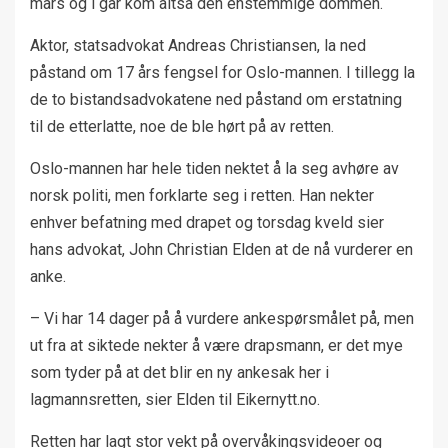
mars og i går kom altså den enstemmige dommen.
Aktor, statsadvokat Andreas Christiansen, la ned
påstand om 17 års fengsel for Oslo-mannen. I tillegg la
de to bistandsadvokatene ned påstand om erstatning
til de etterlatte, noe de ble hørt på av retten.
Oslo-mannen har hele tiden nektet å la seg avhøre av
norsk politi, men forklarte seg i retten. Han nekter
enhver befatning med drapet og torsdag kveld sier
hans advokat, John Christian Elden at de nå vurderer en
anke.
– Vi har 14 dager på å vurdere ankespørsmålet på, men
ut fra at siktede nekter å være drapsmann, er det mye
som tyder på at det blir en ny ankesak her i
lagmannsretten, sier Elden til Eikernytt.no.
Retten har lagt stor vekt på overvåkingsvideoer og