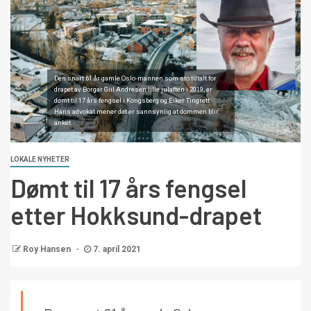
Den snart 61 år gamle Oslo-mannen som sto tiltalt for
drapet av Borgar Giil Andresen lille julaften i 2019, er
dømt til 17 års fengsel i Kongsberg og Eiker Tingrett.
Hans advokat mener det er sannsynlig at dommen blir
anket.
LOKALE NYHETER
Dømt til 17 års fengsel
etter Hokksund-drapet
Roy Hansen
7. april 2021