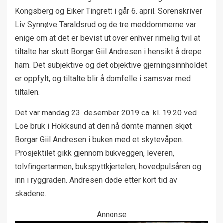
Kongsberg og Eiker Tingrett i går 6. april. Sorenskriver
Liv Synnøve Taraldsrud og de tre meddommerne var
enige om at det er bevist ut over enhver rimelig tvil at
tiltalte har skutt Borgar Giil Andresen i hensikt å drepe
ham. Det subjektive og det objektive gjerningsinnholdet
er oppfylt, og tiltalte blir å domfelle i samsvar med
tiltalen.
Det var mandag 23. desember 2019 ca. kl. 19.20 ved
Loe bruk i Hokksund at den nå dømte mannen skjøt
Borgar Giil Andresen i buken med et skytevåpen.
Prosjektilet gikk gjennom bukveggen, leveren,
tolvfingertarmen, bukspyttkjertelen, hovedpulsåren og
inn i ryggraden. Andresen døde etter kort tid av
skadene.
Annonse