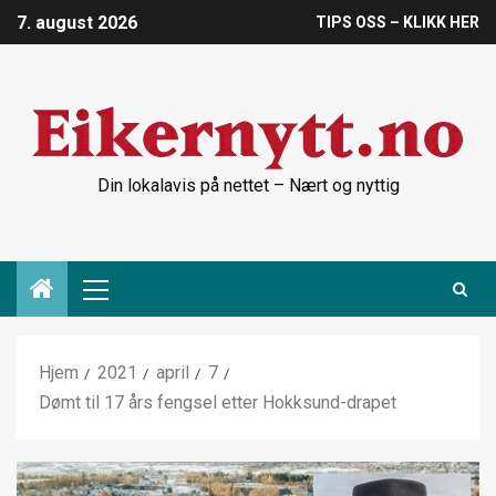
7. august 2026
TIPS OSS – KLIKK HER
Din lokalavis på nettet – Nært og nyttig
Hjem
2021
april
7
Dømt til 17 års fengsel etter Hokksund-drapet