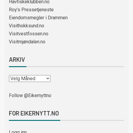
Havfiskeklubben.no
Roy’s Pressetjeneste
Eiendomsmegler i Drammen
Visithokksund.no
Visitvestfossen.no
Visitmjøndalen.no
ARKIV
Follow @Eikernyttno
FOR EIKERNYTT.NO
Logg inn