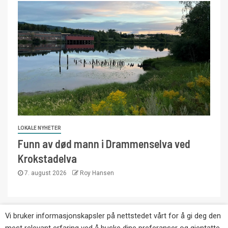
LOKALE NYHETER
Funn av død mann i Drammenselva ved
Krokstadelva
7. august 2026
Roy Hansen
Vi bruker informasjonskapsler på nettstedet vårt for å gi deg den
Copyright © Eikernytt.no utgis av Roy’s