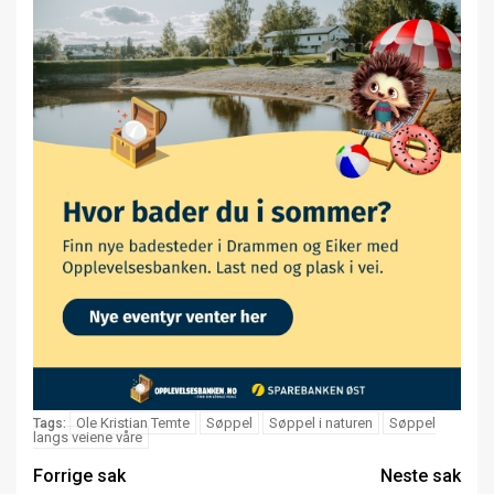
Ole Kristian Temte
Søppel
Søppel i naturen
Søppel
Tags:
langs veiene våre
Forrige sak
Neste sak