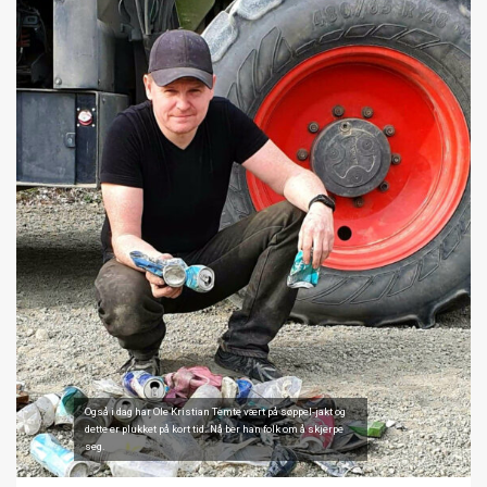
Også i dag har Ole Kristian Temte vært på søppel-jakt og
dette er plukket på kort tid. Nå ber han folk om å skjerpe
seg.