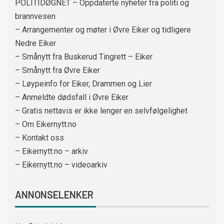
POLITIDØGNET – Oppdaterte nyheter fra politi og
brannvesen
– Arrangementer og møter i Øvre Eiker og tidligere
Nedre Eiker
– Smånytt fra Buskerud Tingrett – Eiker
– Smånytt fra Øvre Eiker
– Løypeinfo for Eiker, Drammen og Lier
– Anmeldte dødsfall i Øvre Eiker
– Gratis nettavis er ikke lenger en selvfølgelighet
– Om Eikernytt.no
– Kontakt oss
– Eikernytt.no – arkiv
– Eikernytt.no – videoarkiv
ANNONSELENKER