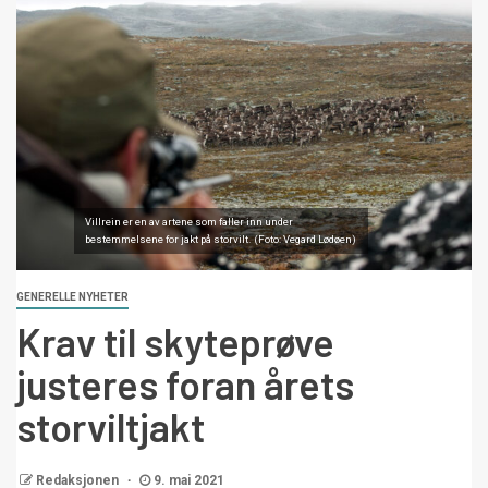
Villrein er en av artene som faller inn under
bestemmelsene for jakt på storvilt. (Foto: Vegard Lødøen)
GENERELLE NYHETER
Krav til skyteprøve
justeres foran årets
storviltjakt
Redaksjonen
9. mai 2021