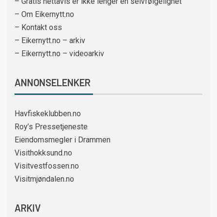
– Gratis nettavis er ikke lenger en selvfølgelighet
– Om Eikernytt.no
– Kontakt oss
– Eikernytt.no – arkiv
– Eikernytt.no – videoarkiv
ANNONSELENKER
Havfiskeklubben.no
Roy’s Pressetjeneste
Eiendomsmegler i Drammen
Visithokksund.no
Visitvestfossen.no
Visitmjøndalen.no
ARKIV