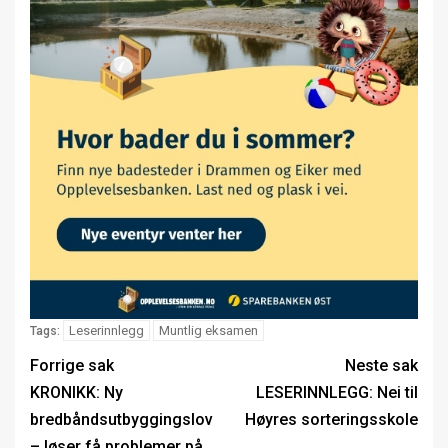
Leserinnlegg
Muntlig eksamen
Tags:
Forrige sak
Neste sak
KRONIKK: Ny
LESERINNLEGG: Nei til
bredbåndsutbyggingslov
Høyres sorteringsskole
– løser få problemer på