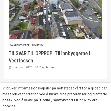
LOKALE NYHETER
POLITIKK
TILSVAR TIL OPPROP: Til innbyggerne i
Vestfossen
7. august 2026
Roy Hansen
Vi bruker informasjonskapsler på nettstedet vårt for å gi deg den
Copyright © Eikernytt.no utgis av Roy’s
mest relevant erfaring ved å huske dine preferanser og gjentatte
Pressetjeneste. Kopiering av tekst, bilder og
besøk. Ved å klikke på “Godta”, samtykker du til bruk av alle
annonser er ikke tillatt uten etter avtale med utgiver.
cookies.
Tlf. 92 63 86 82.