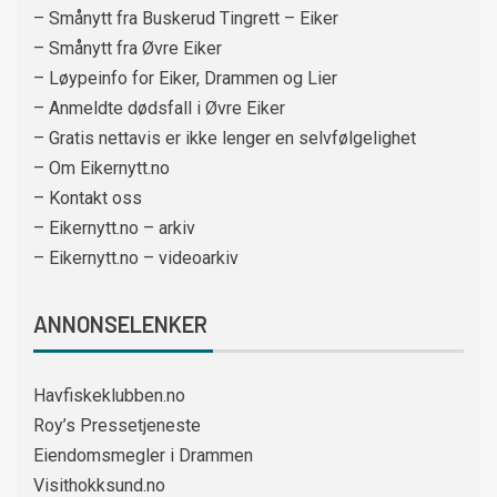
– Smånytt fra Buskerud Tingrett – Eiker
– Smånytt fra Øvre Eiker
– Løypeinfo for Eiker, Drammen og Lier
– Anmeldte dødsfall i Øvre Eiker
– Gratis nettavis er ikke lenger en selvfølgelighet
– Om Eikernytt.no
– Kontakt oss
– Eikernytt.no – arkiv
– Eikernytt.no – videoarkiv
ANNONSELENKER
Havfiskeklubben.no
Roy’s Pressetjeneste
Eiendomsmegler i Drammen
Visithokksund.no