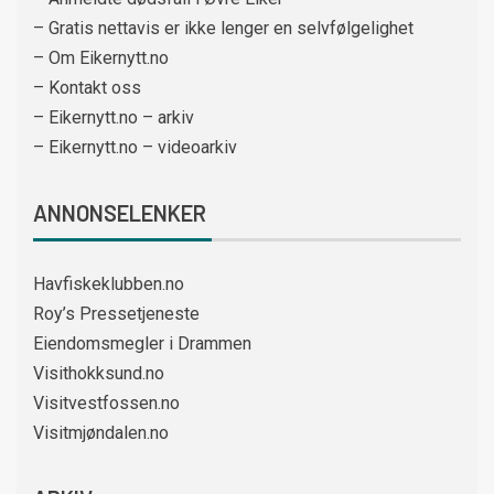
– Gratis nettavis er ikke lenger en selvfølgelighet
– Om Eikernytt.no
– Kontakt oss
– Eikernytt.no – arkiv
– Eikernytt.no – videoarkiv
ANNONSELENKER
Havfiskeklubben.no
Roy’s Pressetjeneste
Eiendomsmegler i Drammen
Visithokksund.no
Visitvestfossen.no
Visitmjøndalen.no