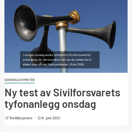
I morgen onsdag testes tyfonene til Sivilforsvaret for
andre gang i år. Dersom det er feil kan du melde ifra til
etaten som så skal fikse problemet. (Foto: DSB)
GENERELLE NYHETER
Ny test av Sivilforsvarets
tyfonanlegg onsdag
Redaksjonen
8. juni 2021