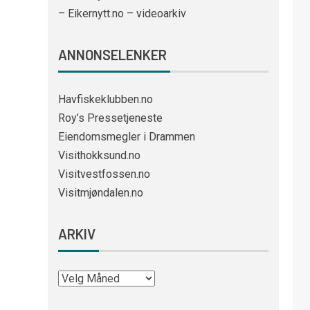
– Eikernytt.no – videoarkiv
ANNONSELENKER
Havfiskeklubben.no
Roy’s Pressetjeneste
Eiendomsmegler i Drammen
Visithokksund.no
Visitvestfossen.no
Visitmjøndalen.no
ARKIV