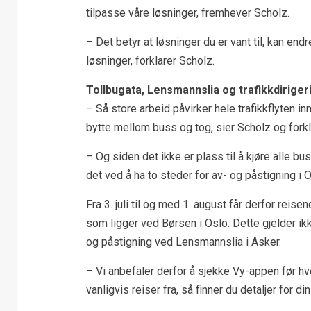
tilpasse våre løsninger, fremhever Scholz.
– Det betyr at løsninger du er vant til, kan endre
løsninger, forklarer Scholz.
Tollbugata, Lensmannslia og trafikkdiriger
– Så store arbeid påvirker hele trafikkflyten i
bytte mellom buss og tog, sier Scholz og forkl
– Og siden det ikke er plass til å kjøre alle bu
det ved å ha to steder for av- og påstigning i 
Fra 3. juli til og med 1. august får derfor rei
som ligger ved Børsen i Oslo. Dette gjelder 
og påstigning ved Lensmannslia i Asker.
– Vi anbefaler derfor å sjekke Vy-appen før hv
vanligvis reiser fra, så finner du detaljer for di