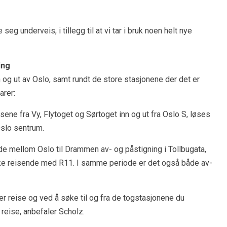
 seg underveis, i tillegg til at vi tar i bruk noen helt nye
ing
nn og ut av Oslo, samt rundt de store stasjonene der det er
arer:
ssene fra Vy, Flytoget og Sørtoget inn og ut fra Oslo S, løses
Oslo sentrum.
sende mellom Oslo til Drammen av- og påstigning i Tollbugata,
ikke reisende med R11. I samme periode er det også både av-
er reise og ved å søke til og fra de togstasjonene du
n reise, anbefaler Scholz.