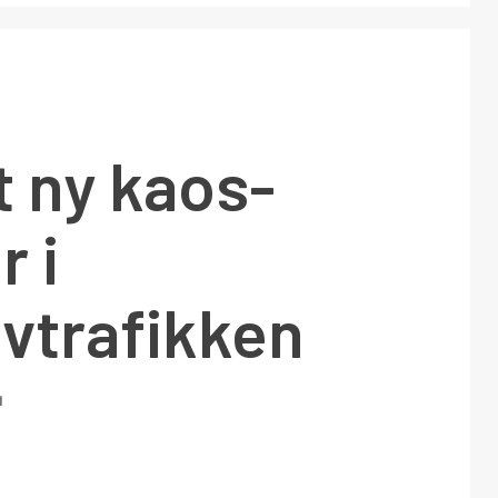
 ny kaos-
 i
ivtrafikken
1