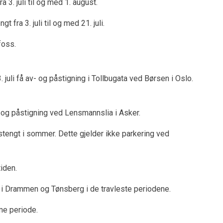
. juli til og med 1. august.
a 3. juli til og med 21. juli.
foss.
 juli få av- og påstigning i Tollbugata ved Børsen i Oslo.
v- og påstigning ved Lensmannslia i Asker.
tengt i sommer. Dette gjelder ikke parkering ved
iden.
m, i Drammen og Tønsberg i de travleste periodene.
me periode.