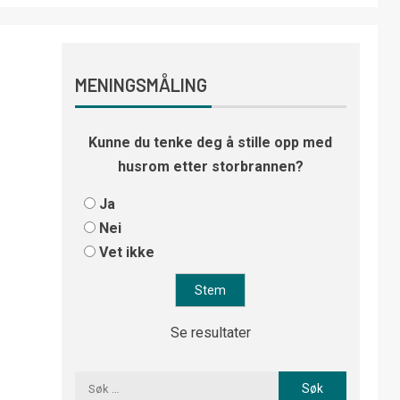
MENINGSMÅLING
Kunne du tenke deg å stille opp med
husrom etter storbrannen?
Ja
Nei
Vet ikke
Se resultater