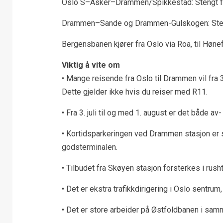
Oslo S–Asker–Drammen/Spikkestad: Stengt fra 3
Drammen–Sande og Drammen-Gulskogen: Stengt fr
Bergensbanen kjører fra Oslo via Roa, til Høne
Viktig å vite om
• Mange reisende fra Oslo til Drammen vil fra 3.
Dette gjelder ikke hvis du reiser med R11.
• Fra 3. juli til og med 1. august er det både a
• Kortidsparkeringen ved Drammen stasjon er s
godsterminalen.
• Tilbudet fra Skøyen stasjon forsterkes i rusht
• Det er ekstra trafikkdirigering i Oslo sentru
• Det er store arbeider på Østfoldbanen i sam