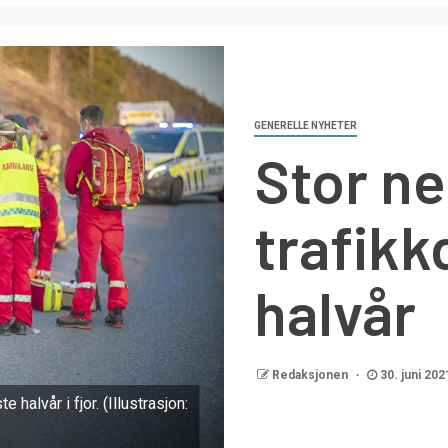
GENERELLE NYHETER
Stor ne
trafikk
halvår
Redaksjonen
30. juni 202
e halvår i fjor. (Illustrasjon: