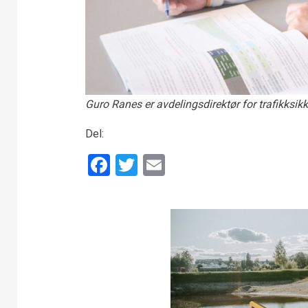
Guro Ranes er avdelingsdirektør for trafikksik
Del:
Facebook
Twitter
Email