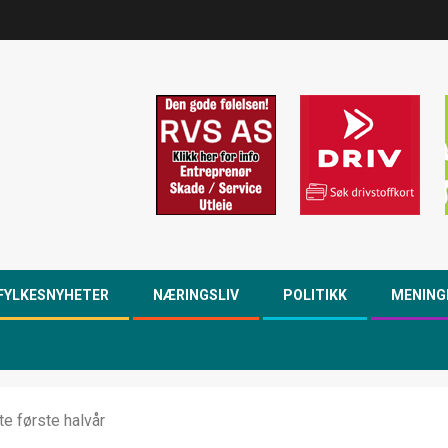
FYLKESNYHETER
NÆRINGSLIV
POLITIKK
MENING
te første halvår