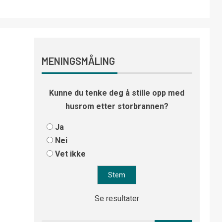
MENINGSMÅLING
Kunne du tenke deg å stille opp med
husrom etter storbrannen?
Ja
Nei
Vet ikke
Se resultater