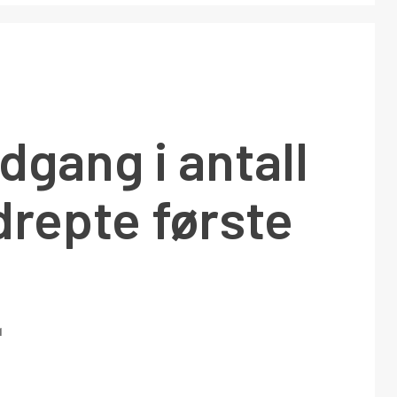
dgang i antall
drepte første
1