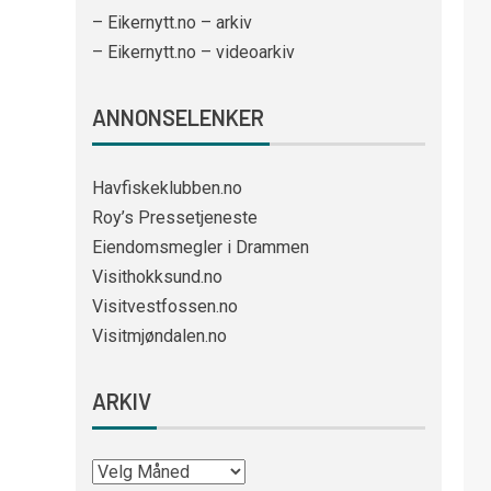
– Eikernytt.no – arkiv
– Eikernytt.no – videoarkiv
ANNONSELENKER
Havfiskeklubben.no
Roy’s Pressetjeneste
Eiendomsmegler i Drammen
Visithokksund.no
Visitvestfossen.no
Visitmjøndalen.no
ARKIV