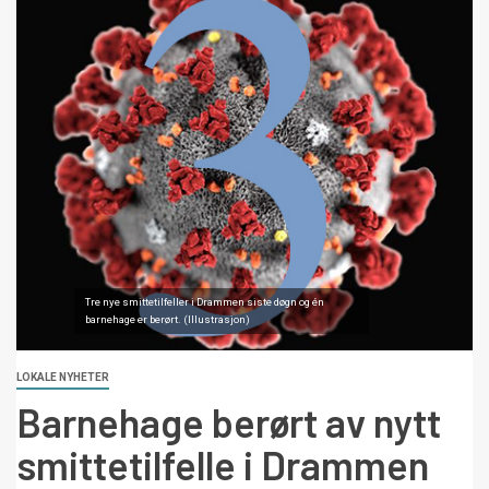
Tre nye smittetilfeller i Drammen siste døgn og én
barnehage er berørt. (Illustrasjon)
LOKALE NYHETER
Barnehage berørt av nytt
smittetilfelle i Drammen