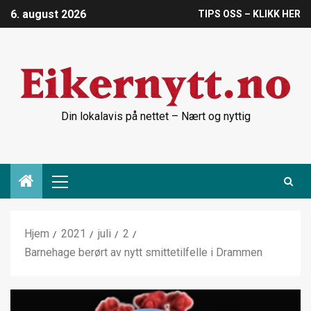
6. august 2026
TIPS OSS – KLIKK HER
Din lokalavis på nettet – Nært og nyttig
Hjem
2021
juli
2
Barnehage berørt av nytt smittetilfelle i Drammen