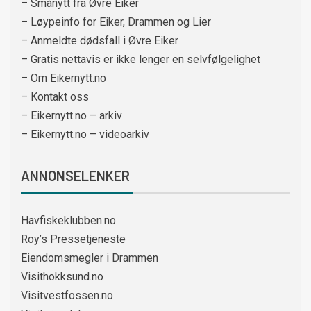
– Smånytt fra Øvre Eiker
– Løypeinfo for Eiker, Drammen og Lier
– Anmeldte dødsfall i Øvre Eiker
– Gratis nettavis er ikke lenger en selvfølgelighet
– Om Eikernytt.no
– Kontakt oss
– Eikernytt.no – arkiv
– Eikernytt.no – videoarkiv
ANNONSELENKER
Havfiskeklubben.no
Roy’s Pressetjeneste
Eiendomsmegler i Drammen
Visithokksund.no
Visitvestfossen.no