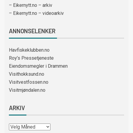
– Eikernytt.no – arkiv
– Eikernytt.no – videoarkiv
ANNONSELENKER
Havfiskeklubben.no
Roy’s Pressetjeneste
Eiendomsmegler i Drammen
Visithokksund.no
Visitvestfossen.no
Visitmjøndalen.no
ARKIV