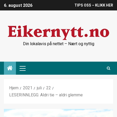
6. august 2026
TIPS OSS – KLIKK HER
Din lokalavis på nettet – Nært og nyttig
Hjem
2021
juli
22
LESERINNLEGG: Aldri tie – aldri glemme