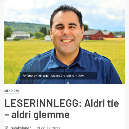
Forfatter av innlegget - Masud Gharahkhani (AP)
MENINGER
LESERINNLEGG: Aldri tie
– aldri glemme
Redaksjonen
22. juli 2021