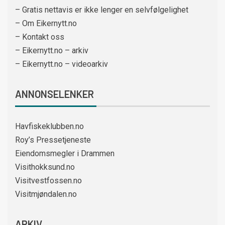
– Gratis nettavis er ikke lenger en selvfølgelighet
– Om Eikernytt.no
– Kontakt oss
– Eikernytt.no – arkiv
– Eikernytt.no – videoarkiv
ANNONSELENKER
Havfiskeklubben.no
Roy’s Pressetjeneste
Eiendomsmegler i Drammen
Visithokksund.no
Visitvestfossen.no
Visitmjøndalen.no
ARKIV