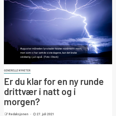
August er måneden lynskader koster nordmenn mest,
men som vi har sett de siste dagene, kan det brake
skikkelig i juli også. (Foto: iStock)
GENERELLE NYHETER
Er du klar for en ny runde
drittvær i natt og i
morgen?
Redaksjonen
27. juli 2021