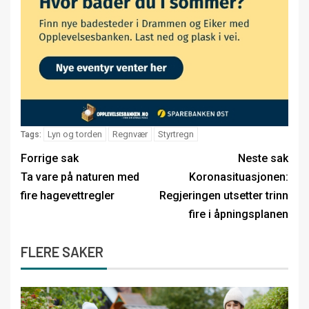
Lyn og torden
Regnvær
Styrtregn
Tags:
Forrige sak
Neste sak
Ta vare på naturen med
Koronasituasjonen:
fire hagevettregler
Regjeringen utsetter trinn
fire i åpningsplanen
FLERE SAKER