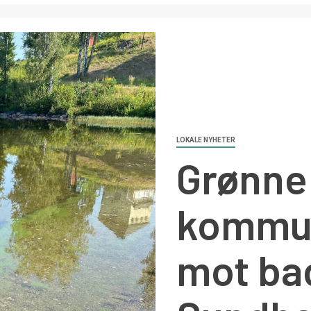
LOKALE NYHETER
Grønne 
kommun
mot ba