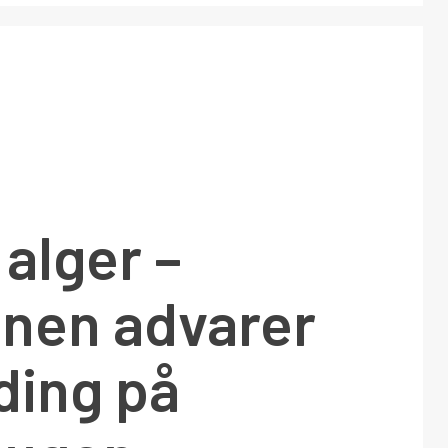
alger –
en advarer
ding på