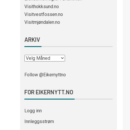
Visithokksund.no
Visitvestfossen.no
Visitmjøndalen.no
ARKIV
Follow @Eikernyttno
FOR EIKERNYTT.NO
Logg inn
Innleggsstrøm