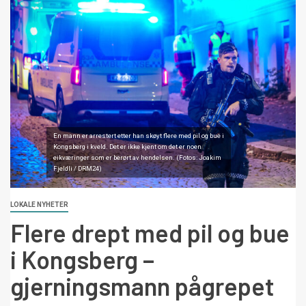
En mann er arrestert etter han skøyt flere med pil og bue i
Kongsberg i kveld. Det er ikke kjent om det er noen
eikværinger som er berørt av hendelsen. (Fotos: Joakim
Fjeldli / DRM24)
LOKALE NYHETER
Flere drept med pil og bue
i Kongsberg –
gjerningsmann pågrepet