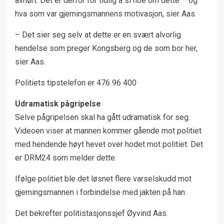
avhørt. Det er derfor for tidlig å si noe om dette – og
hva som var gjerningsmannens motivasjon, sier Aas.
– Det sier seg selv at dette er en svært alvorlig
hendelse som preger Kongsberg og de som bor her,
sier Aas.
Politiets tipstelefon er 476 96 400
Udramatisk pågripelse
Selve pågripelsen skal ha gått udramatisk for seg.
Videoen viser at mannen kommer gående mot politiet
med hendende høyt hevet over hodet mot politiet. Det
er DRM24 som melder dette.
Ifølge politiet ble det løsnet flere varselskudd mot
gjerningsmannen i forbindelse med jakten på han.
Det bekrefter politistasjonssjef Øyvind Aas.