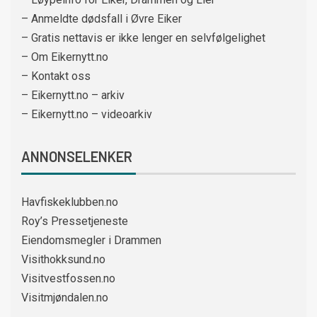
– Anmeldte dødsfall i Øvre Eiker
– Gratis nettavis er ikke lenger en selvfølgelighet
– Om Eikernytt.no
– Kontakt oss
– Eikernytt.no – arkiv
– Eikernytt.no – videoarkiv
ANNONSELENKER
Havfiskeklubben.no
Roy’s Pressetjeneste
Eiendomsmegler i Drammen
Visithokksund.no
Visitvestfossen.no
Visitmjøndalen.no