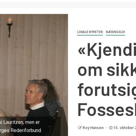
LOKALE NYHETER
NÆRINGSLIV
«Kjend
om sik
forutsi
Fosses
 Lauritzen, men er
Roy Hansen
15. oktober 
orges Rederiforbund.