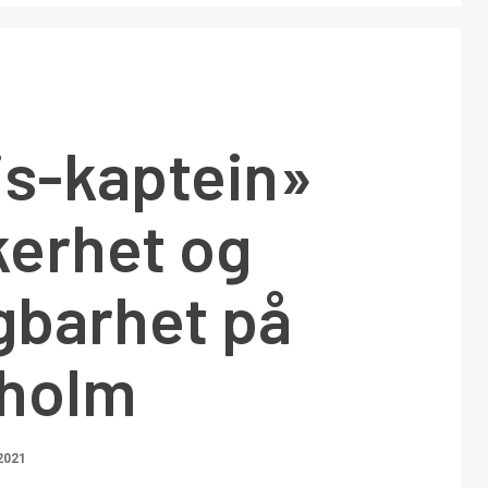
is-kaptein»
kerhet og
gbarhet på
holm
2021