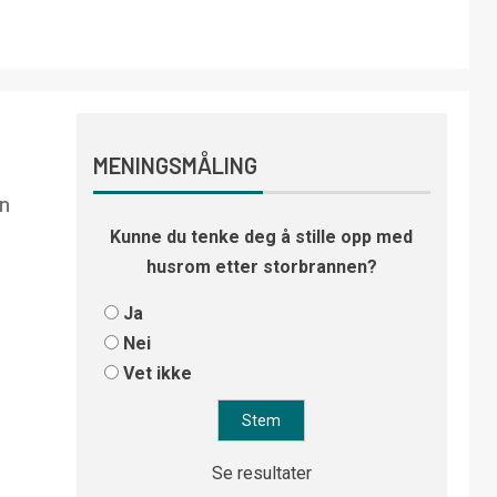
MENINGSMÅLING
en
Kunne du tenke deg å stille opp med
husrom etter storbrannen?
Ja
Nei
Vet ikke
Se resultater