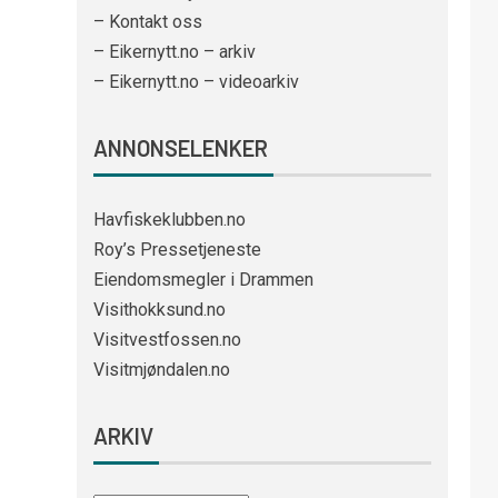
– Kontakt oss
– Eikernytt.no – arkiv
– Eikernytt.no – videoarkiv
ANNONSELENKER
Havfiskeklubben.no
Roy’s Pressetjeneste
Eiendomsmegler i Drammen
Visithokksund.no
Visitvestfossen.no
Visitmjøndalen.no
ARKIV