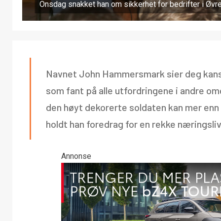
Onsdag snakket han om sikkerhet for bedrifter i Øvre
Navnet John Hammersmark sier deg kansk
som fant på alle utfordringene i andre 
den høyt dekorerte soldaten kan mer enn å
holdt han foredrag for en rekke næringsl
Annonse