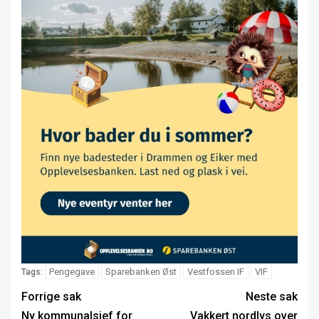
Pengegave
Sparebanken Øst
Vestfossen IF
VIF
Tags:
Forrige sak
Neste sak
Ny kommunalsjef for
Vakkert nordlys over