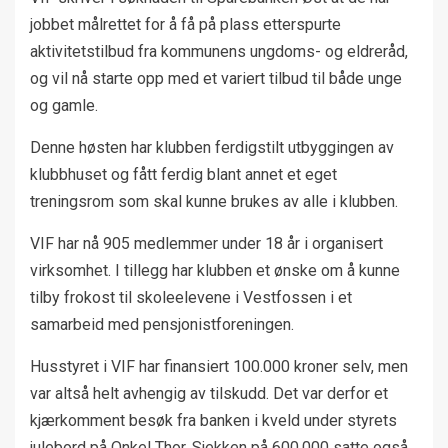
jobbet målrettet for å få på plass etterspurte
aktivitetstilbud fra kommunens ungdoms- og eldreråd,
og vil nå starte opp med et variert tilbud til både unge
og gamle.
Denne høsten har klubben ferdigstilt utbyggingen av
klubbhuset og fått ferdig blant annet et eget
treningsrom som skal kunne brukes av alle i klubben.
VIF har nå 905 medlemmer under 18 år i organisert
virksomhet. I tillegg har klubben et ønske om å kunne
tilby frokost til skoleelevene i Vestfossen i et
samarbeid med pensjonistforeningen.
Husstyret i VIF har finansiert 100.000 kroner selv, men
var altså helt avhengig av tilskudd. Det var derfor et
kjærkomment besøk fra banken i kveld under styrets
julebord på Onkel Thor. Sjekken på 600.000 satte også