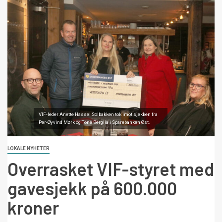
VIF-leder Anette Hassel Solbakken tok imot sjekken fra
Per-Øyvind Mørk og Tone Berglia i Sparebanken Øst.
LOKALE NYHETER
Overrasket VIF-styret med
gavesjekk på 600.000
kroner