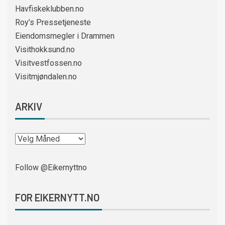
Havfiskeklubben.no
Roy’s Pressetjeneste
Eiendomsmegler i Drammen
Visithokksund.no
Visitvestfossen.no
Visitmjøndalen.no
ARKIV
Follow @Eikernyttno
FOR EIKERNYTT.NO