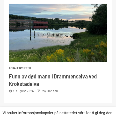
LOKALE NYHETER
Funn av død mann i Drammenselva ved
Krokstadelva
7. august 2026
Roy Hansen
Vi bruker informasjonskapsler på nettstedet vårt for å gi deg den
Copyright © Eikernytt.no utgis av Roy’s