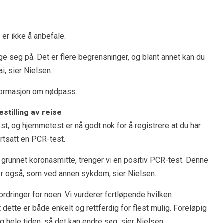
 er ikke å anbefale.
e seg på. Det er flere begrensninger, og blant annet kan du
i, sier Nielsen.
nformasjon om nødpass.
stilling av reise
t, og hjemmetest er nå godt nok for å registrere at du har
ortsatt en PCR-test.
e grunnet koronasmitte, trenger vi en positiv PCR-test. Denne
rer også, som ved annen sykdom, sier Nielsen.
ordringer for noen. Vi vurderer fortløpende hvilken
 dette er både enkelt og rettferdig for flest mulig. Foreløpig
 hele tiden, så det kan endre seg, sier Nielsen.