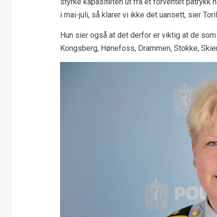
styrke kapasiteten ut fra et forventet påtrykk 
i mai-juli, så klarer vi ikke det uansett, sier Toril
Hun sier også at det derfor er viktig at de som 
Kongsberg, Hønefoss, Drammen, Stokke, Skie