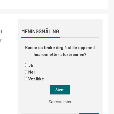
et
MENINGSMÅLING
r
Kunne du tenke deg å stille opp med
husrom etter storbrannen?
Ja
Nei
Vet ikke
Se resultater