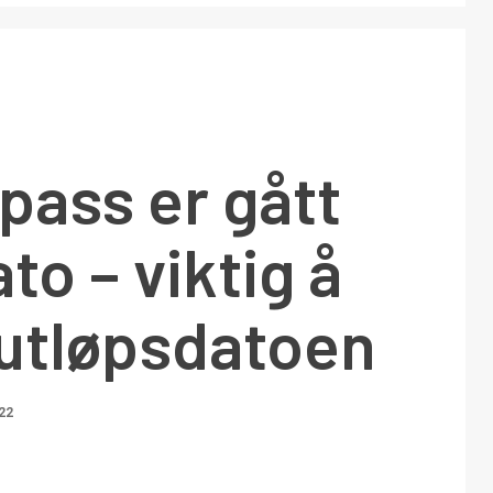
pass er gått
to – viktig å
 utløpsdatoen
22