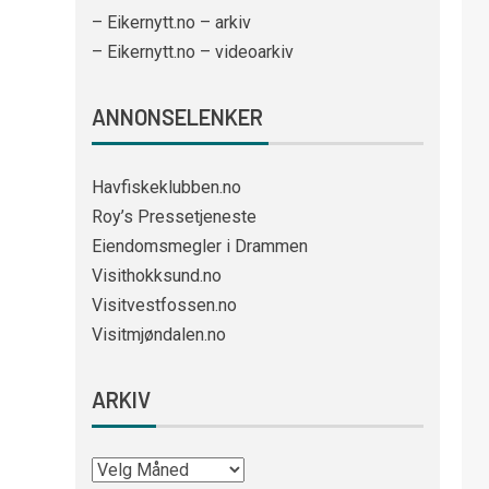
– Eikernytt.no – arkiv
– Eikernytt.no – videoarkiv
ANNONSELENKER
Havfiskeklubben.no
Roy’s Pressetjeneste
Eiendomsmegler i Drammen
Visithokksund.no
Visitvestfossen.no
Visitmjøndalen.no
ARKIV