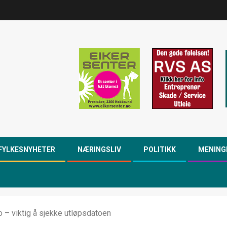
FYLKESNYHETER
NÆRINGSLIV
POLITIKK
MENING
o – viktig å sjekke utløpsdatoen