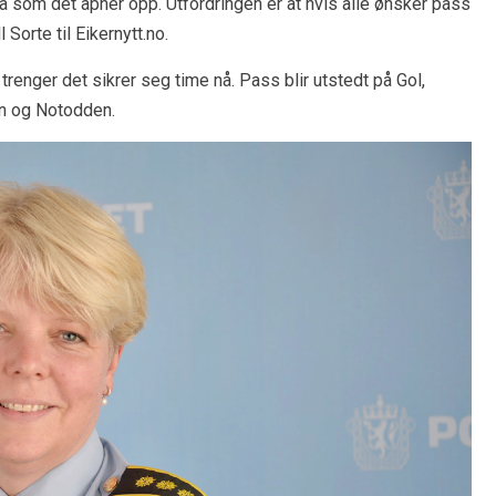
nå som det åpner opp. Utfordringen er at hvis alle ønsker pass
l Sorte til Eikernytt.no.
trenger det sikrer seg time nå. Pass blir utstedt på Gol,
n og Notodden.