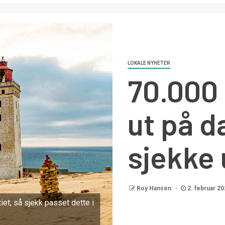
LOKALE NYHETER
70.000 
ut på da
sjekke
Roy Hansen
2. februar 20
tiet, så sjekk passet dette i