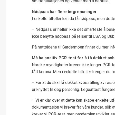
smittesituasjonen og venter med å bestille.
Nødpass har flere begrensninger
I enkelte tilfeller kan du få nødpass, men dette
– Nødpass er heller ikke det smarteste å belag
ikke benytte nødpass på reiser til USA og Duba
På nettsidene til Gardermoen finner du mer i
Må ha positiv PCR-test for å få dekket avbe
Norske myndigheter krever ikke lenger PCR-tes
fått korona. Men i enkelte tilfeller trenger du f
– For at du skal få dekket avbestilling av reis
er knyttet til deg personlig. Legeattest funge
– Vi er klar over at dette kan skape enkelte utf
dokumentasjon vi krever fra våre kunder, slik at
krever vi PCR-test, men pandemien utvikler seg