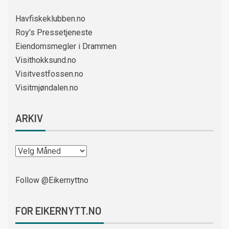
Havfiskeklubben.no
Roy’s Pressetjeneste
Eiendomsmegler i Drammen
Visithokksund.no
Visitvestfossen.no
Visitmjøndalen.no
ARKIV
Follow @Eikernyttno
FOR EIKERNYTT.NO