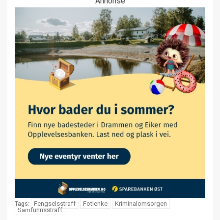
Annonse
Fengselsstraff
Fotlenke
Kriminalomsorgen
Tags:
Samfunnsstraff