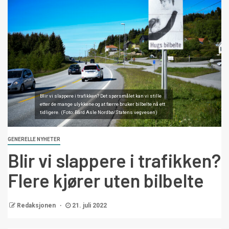
Blir vi slappere i trafikken? Det spørsmålet kan vi stille
etter de mange ulykkene og at færre bruker bilbelte nå ett
tidligere. (Foto: Bård Asle Nordbø/Statens vegvesen)
GENERELLE NYHETER
Blir vi slappere i trafikken?
Flere kjører uten bilbelte
Redaksjonen
21. juli 2022