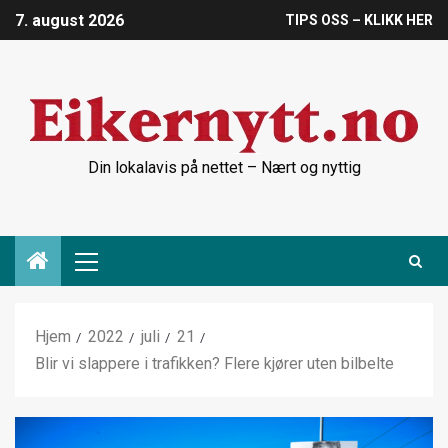
7. august 2026
TIPS OSS – KLIKK HER
Din lokalavis på nettet – Nært og nyttig
Hjem
2022
juli
21
Blir vi slappere i trafikken? Flere kjører uten bilbelte