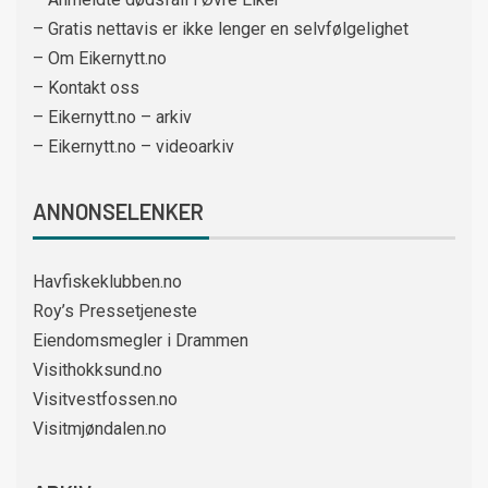
– Gratis nettavis er ikke lenger en selvfølgelighet
– Om Eikernytt.no
– Kontakt oss
– Eikernytt.no – arkiv
– Eikernytt.no – videoarkiv
ANNONSELENKER
Havfiskeklubben.no
Roy’s Pressetjeneste
Eiendomsmegler i Drammen
Visithokksund.no
Visitvestfossen.no
Visitmjøndalen.no