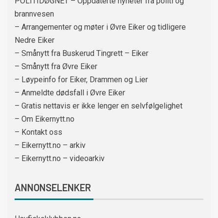
POLITIDØGNET – Oppdaterte nyheter fra politi og
brannvesen
– Arrangementer og møter i Øvre Eiker og tidligere
Nedre Eiker
– Smånytt fra Buskerud Tingrett – Eiker
– Smånytt fra Øvre Eiker
– Løypeinfo for Eiker, Drammen og Lier
– Anmeldte dødsfall i Øvre Eiker
– Gratis nettavis er ikke lenger en selvfølgelighet
– Om Eikernytt.no
– Kontakt oss
– Eikernytt.no – arkiv
– Eikernytt.no – videoarkiv
ANNONSELENKER