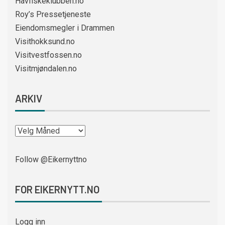
Havfiskeklubben.no
Roy’s Pressetjeneste
Eiendomsmegler i Drammen
Visithokksund.no
Visitvestfossen.no
Visitmjøndalen.no
ARKIV
Follow @Eikernyttno
FOR EIKERNYTT.NO
Logg inn