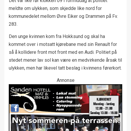
Det var like før klokken 09 i formiddag at politiet
meldte om ulykken, som skjedde like nord for
kommunedelet mellom Øvre Eiker og Drammen på Fv.
283.
Den unge kvinnen kom fra Hokksund og skal ha
kommet over i motsatt kjørebane med sin Renault for
så å kollidere front mot front med en Audi. Politiet på
stedet mener lav sol kan være en medvirkende årsak til
ulykken, men har likevel tatt beslag i kvinnens førerkort.
Annonse