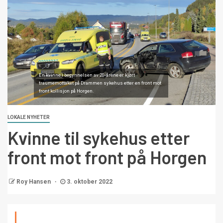
En kvinne i begynnelsen av 20-årene er kjørt
traumemottaket på Drammen sykehus etter en front mot
front kollisjon på Horgen.
LOKALE NYHETER
Kvinne til sykehus etter
front mot front på Horgen
Roy Hansen
3. oktober 2022