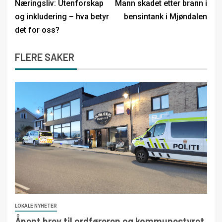
Næringsliv: Utenforskap
Mann skadet etter brann i
og inkludering – hva betyr
bensintank i Mjøndalen
det for oss?
FLERE SAKER
LOKALE NYHETER
Åpent brev til ordføreren og kommunestyret