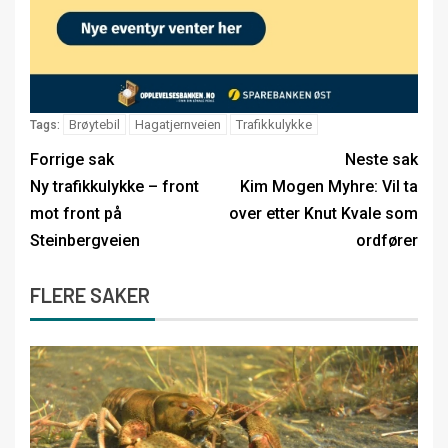
Brøytebil
Hagatjernveien
Trafikkulykke
Tags:
Forrige sak
Neste sak
Ny trafikkulykke – front
Kim Mogen Myhre: Vil ta
mot front på
over etter Knut Kvale som
Steinbergveien
ordfører
FLERE SAKER