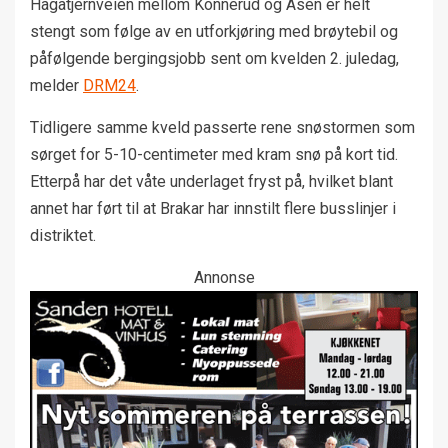
Hagatjernveien mellom Konnerud og Åsen er helt
stengt som følge av en utforkjøring med brøytebil og
påfølgende bergingsjobb sent om kvelden 2. juledag,
melder
DRM24
.
Tidligere samme kveld passerte rene snøstormen som
sørget for 5-10-centimeter med kram snø på kort tid.
Etterpå har det våte underlaget fryst på, hvilket blant
annet har ført til at Brakar har innstilt flere busslinjer i
distriktet.
Annonse