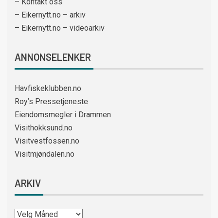
– Kontakt oss
– Eikernytt.no – arkiv
– Eikernytt.no – videoarkiv
ANNONSELENKER
Havfiskeklubben.no
Roy’s Pressetjeneste
Eiendomsmegler i Drammen
Visithokksund.no
Visitvestfossen.no
Visitmjøndalen.no
ARKIV