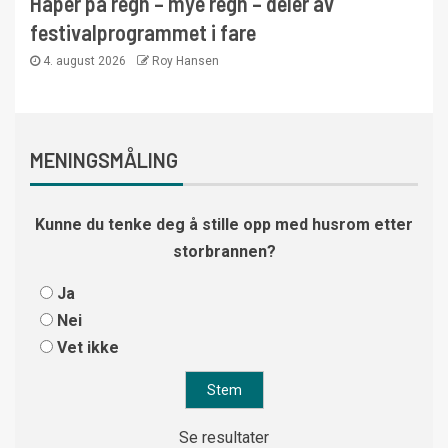
Håper på regn – mye regn – deler av
festivalprogrammet i fare
4. august 2026
Roy Hansen
MENINGSMÅLING
Kunne du tenke deg å stille opp med husrom etter
storbrannen?
Ja
Nei
Vet ikke
Se resultater