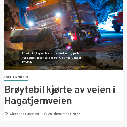
I GRØFTA: Brøytebilen hadde ikke kjetting på det
vanskelige underlaget. (Foto: Alexander Jansen /
DRM24)
LOKALE NYHETER
Brøytebil kjørte av veien i
Hagatjernveien
Alexander Jansen
26. desember 2022