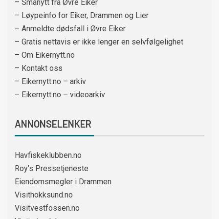
– Smånytt fra Øvre Eiker
– Løypeinfo for Eiker, Drammen og Lier
– Anmeldte dødsfall i Øvre Eiker
– Gratis nettavis er ikke lenger en selvfølgelighet
– Om Eikernytt.no
– Kontakt oss
– Eikernytt.no – arkiv
– Eikernytt.no – videoarkiv
ANNONSELENKER
Havfiskeklubben.no
Roy’s Pressetjeneste
Eiendomsmegler i Drammen
Visithokksund.no
Visitvestfossen.no