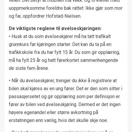
veien. Det betyr at mobilen må vekk. Og til elever med
uoppmerksomme foreldre bak rattet: Ikke gjør som mor
og far, oppfordrer Hofstad-Nielsen.
De viktigste reglene til øvelseskjøringen:
• Husk at du som øvelseskjører må ha tatt trafikalt
grunnkurs før kjøringen starter. Det kan du ta på en
trafikkskole fra du har fylt 15 år. Du som gir opplæring,
må ha fylt 25 år og hatt førerkortet sammenhengende
de siste fem årene.
• Når du øvelseskjører, trenger du ikke å registrere at
bilen skal kjøres av en ung fører. Det er den som sitter i
passasjersetet og gir opplæring som per definisjon er
fører av bilen ved øvelseskjøring. Dermed er det ingen
høyere egenandel eller større avkortning på
erstatningen enn vanlig, hvis det skulle skje noe.