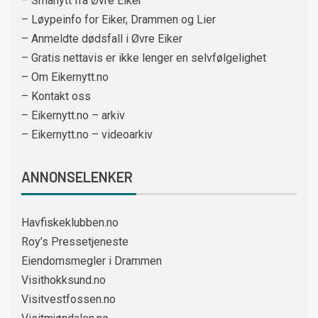
– Smånytt fra Øvre Eiker
– Løypeinfo for Eiker, Drammen og Lier
– Anmeldte dødsfall i Øvre Eiker
– Gratis nettavis er ikke lenger en selvfølgelighet
– Om Eikernytt.no
– Kontakt oss
– Eikernytt.no – arkiv
– Eikernytt.no – videoarkiv
ANNONSELENKER
Havfiskeklubben.no
Roy’s Pressetjeneste
Eiendomsmegler i Drammen
Visithokksund.no
Visitvestfossen.no