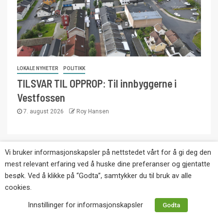
LOKALE NYHETER
POLITIKK
TILSVAR TIL OPPROP: Til innbyggerne i
Vestfossen
7. august 2026
Roy Hansen
Vi bruker informasjonskapsler på nettstedet vårt for å gi deg den
Copyright © Eikernytt.no utgis av Roy’s
mest relevant erfaring ved å huske dine preferanser og gjentatte
Pressetjeneste. Kopiering av tekst, bilder og
besøk. Ved å klikke på “Godta”, samtykker du til bruk av alle
annonser er ikke tillatt uten etter avtale med utgiver.
cookies.
Tlf. 92 63 86 82.
Innstillinger for informasjonskapsler
Godta
Websiden er laget i samarbeid med: