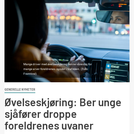
Mange driver med øvelseskjøring denne våren og for
mange arver foreldrenes synder i trafikken. (Foto:
Fremtind)
GENERELLE NYHETER
Øvelseskjøring: Ber unge
sjåfører droppe
foreldrenes uvaner