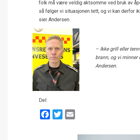
folk må være veldig aktsomme ved bruk av åpen 
så følger vi situasjonen tett, og vi kan derfor 
sier Andersen.
– Ikke grill eller ten
brann, og vi minner d
Andersen.
Del:
Facebook
Twitter
Email