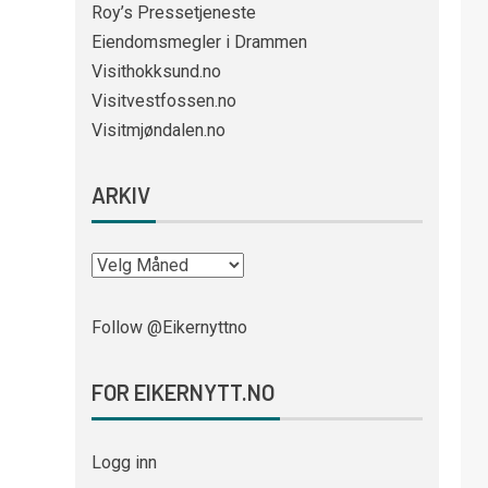
Roy’s Pressetjeneste
Eiendomsmegler i Drammen
Visithokksund.no
Visitvestfossen.no
Visitmjøndalen.no
ARKIV
Follow @Eikernyttno
FOR EIKERNYTT.NO
Logg inn