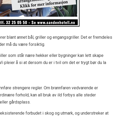
erer blant annet bål, griller og engangsgriller. Det er fremdeles
 der må du være forsiktig.
griller som står nære hekker eller bygninger kan lett skape
 pleier å si at dersom du er i tvil om det er trygt bør du la
 innføre strengere regler. Om brannfaren vedvarende er
rdinære forhold, kan all bruk av ild forbys alle steder
eller gårdsplass.
t eksisterende forbudet i skog og utmark, og understreker at