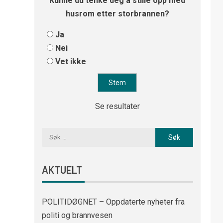
Kunne du tenke deg å stille opp med
husrom etter storbrannen?
Ja
Nei
Vet ikke
Se resultater
AKTUELT
POLITIDØGNET – Oppdaterte nyheter fra
politi og brannvesen