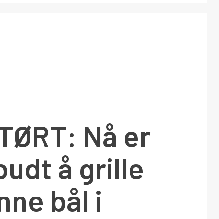
ØRT: Nå er
budt å grille
nne bål i