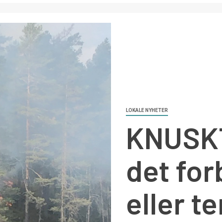
LOKALE NYHETER
KNUSKT
det for
eller te