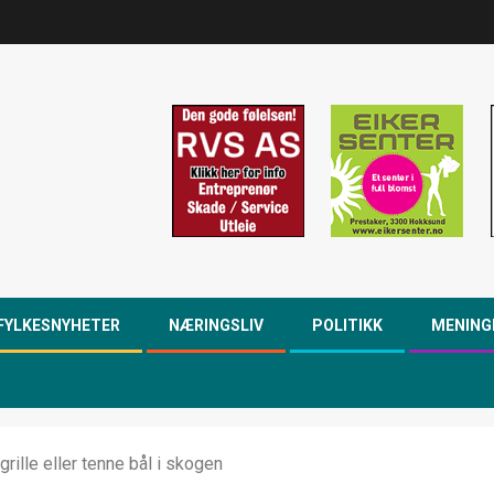
FYLKESNYHETER
NÆRINGSLIV
POLITIKK
MENING
ille eller tenne bål i skogen