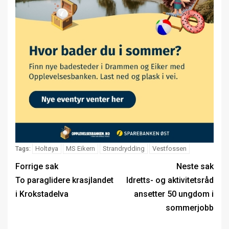
Holtøya
MS Eikern
Strandrydding
Vestfossen
Tags:
Forrige sak
Neste sak
To paraglidere krasjlandet
Idretts- og aktivitetsråd
i Krokstadelva
ansetter 50 ungdom i
sommerjobb