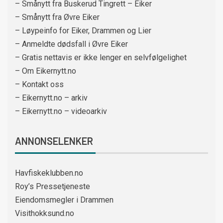
– Smånytt fra Buskerud Tingrett – Eiker
– Smånytt fra Øvre Eiker
– Løypeinfo for Eiker, Drammen og Lier
– Anmeldte dødsfall i Øvre Eiker
– Gratis nettavis er ikke lenger en selvfølgelighet
– Om Eikernytt.no
– Kontakt oss
– Eikernytt.no – arkiv
– Eikernytt.no – videoarkiv
ANNONSELENKER
Havfiskeklubben.no
Roy’s Pressetjeneste
Eiendomsmegler i Drammen
Visithokksund.no