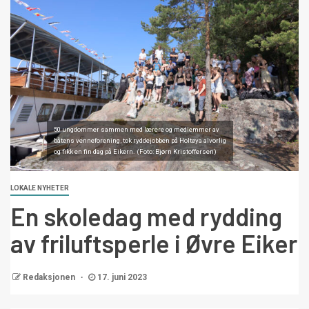
50 ungdommer sammen med lærere og medlemmer av
båtens venneforening, tok ryddejobben på Holtøya alvorlig
og fikk en fin dag på Eikern. (Foto: Bjørn Kristoffersen)
LOKALE NYHETER
En skoledag med rydding
av friluftsperle i Øvre Eiker
Redaksjonen
17. juni 2023