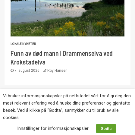
LOKALE NYHETER
Funn av død mann i Drammenselva ved
Krokstadelva
7. august 2026
Roy Hansen
Vi bruker informasjonskapsler på nettstedet vårt for å gi deg den
Copyright © Eikernytt.no utgis av Roy’s
mest relevant erfaring ved å huske dine preferanser og gjentatte
Pressetjeneste. Kopiering av tekst, bilder og
besøk. Ved å klikke på “Godta”, samtykker du til bruk av alle
annonser er ikke tillatt uten etter avtale med utgiver.
cookies.
Tlf. 92 63 86 82.
Innstillinger for informasjonskapsler
Godta
Websiden er laget i samarbeid med: