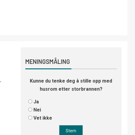
MENINGSMÅLING
Kunne du tenke deg å stille opp med
r
husrom etter storbrannen?
Ja
Nei
Vet ikke