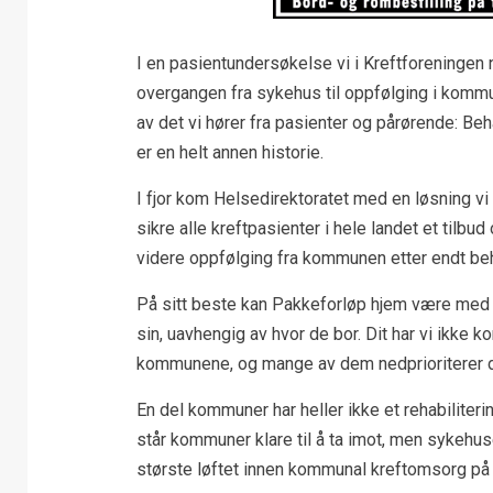
I en pasientundersøkelse vi i Kreftforeningen 
overgangen fra sykehus til oppfølging i kommun
av det vi hører fra pasienter og pårørende: B
er en helt annen historie.
I fjor kom Helsedirektoratet med en løsning vi
sikre alle kreftpasienter i hele landet et tilb
videre oppfølging fra kommunen etter endt beh
På sitt beste kan Pakkeforløp hjem være med å
sin, uavhengig av hvor de bor. Dit har vi ikke 
kommunene, og mange av dem nedprioriterer d
En del kommuner har heller ikke et rehabilite
står kommuner klare til å ta imot, men sykehus
største løftet innen kommunal kreftomsorg på l