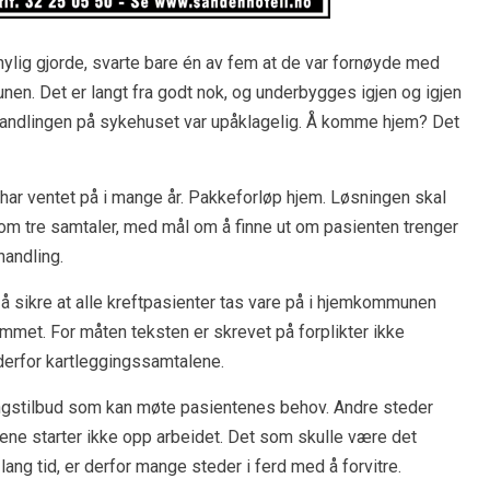
nylig gjorde, svarte bare én av fem at de var fornøyde med
en. Det er langt fra godt nok, og underbygges igjen og igjen
ehandlingen på sykehuset var upåklagelig. Å komme hjem? Det
 har ventet på i mange år. Pakkeforløp hjem. Løsningen skal
ud om tre samtaler, med mål om å finne ut om pasienten trenger
andling.
 sikre at alle kreftpasienter tas vare på i hjemkommunen
kommet. For måten teksten er skrevet på forplikter ikke
erfor kartleggingssamtalene.
ringstilbud som kan møte pasientenes behov. Andre steder
ene starter ikke opp arbeidet. Det som skulle være det
ang tid, er derfor mange steder i ferd med å forvitre.