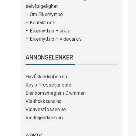
selvfølgelighet
– Om Eikernytt.no
– Kontakt oss
– Eikernytt.no – arkiv
– Eikernytt.no – videoarkiv
ANNONSELENKER
Havfiskeklubben.no
Roy’s Pressetjeneste
Eiendomsmegler i Drammen
Visithokksund.no
Visitvestfossen.no
Visitmjøndalen.no
ARKIV