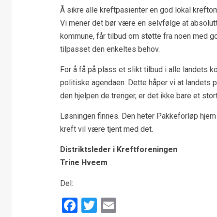
Å sikre alle kreftpasienter en god lokal kreft
Vi mener det bør være en selvfølge at absolut
kommune, får tilbud om støtte fra noen med go
tilpasset den enkeltes behov.
For å få på plass et slikt tilbud i alle lande
politiske agendaen. Dette håper vi at landets p
den hjelpen de trenger, er det ikke bare et sto
Løsningen finnes. Den heter Pakkeforløp hjem o
kreft vil være tjent med det.
Distriktsleder i Kreftforeningen
Trine Hveem
Del:
Facebook
Twitter
Email