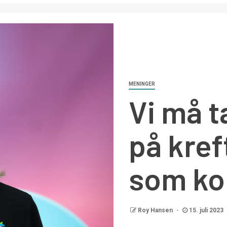
MENINGER
Vi må t
på kre
som k
Roy Hansen
15. juli 2023