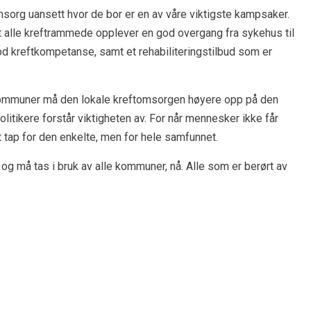
omsorg uansett hvor de bor er en av våre viktigste kampsaker.
t alle kreftrammede opplever en god overgang fra sykehus til
d kreftkompetanse, samt et rehabiliteringstilbud som er
ts kommuner må den lokale kreftomsorgen høyere opp på den
olitikere forstår viktigheten av. For når mennesker ikke får
rt tap for den enkelte, men for hele samfunnet.
g må tas i bruk av alle kommuner, nå. Alle som er berørt av