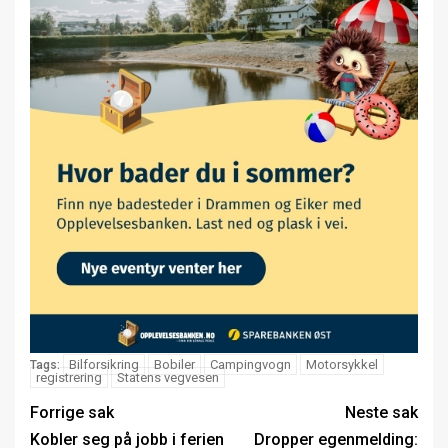
Bilforsikring
Bobiler
Campingvogn
Motorsykkel
Tags:
registrering
Statens vegvesen
Forrige sak
Neste sak
Kobler seg på jobb i ferien
Dropper egenmelding: