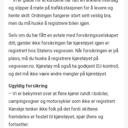
– Vi er glade for at kundene har fått en enklere hverdag
og slipper å møte på trafikkstasjonen for å levere og
hente skilt. Ordningen fungerer stort sett veldig bra,
men du må huske å registrere bilen igjen.
Selv om du har fått en avtale med forsikringsselskapet
ditt, gjelder ikke forsikringen før kjøretøyet igjen er
registrert hos Statens vegvesen. Når forsikringen er på
plass, må du huske å registrere kjøretøyet på
vegvesen.no. Kjøretøy må også ha godkjent EU-kontroll,
og det må ikke være andre mangler på kjøretøyet.
Ugyldig forsikring
– Vi er bekymret over at flere kjører rundt i bobiler,
campingvogner og motorsykler som ikke er registrert.
Kanskje tenker ikke folk på det fordi skiltene
fremdeles er festet til kjøretøyet, spør Øwre og
fortsetter: