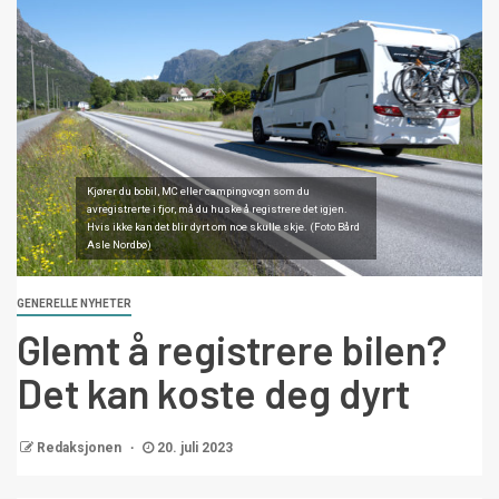
Kjører du bobil, MC eller campingvogn som du
avregistrerte i fjor, må du huske å registrere det igjen.
Hvis ikke kan det blir dyrt om noe skulle skje. (Foto Bård
Asle Nordbø)
GENERELLE NYHETER
Glemt å registrere bilen?
Det kan koste deg dyrt
Redaksjonen
20. juli 2023