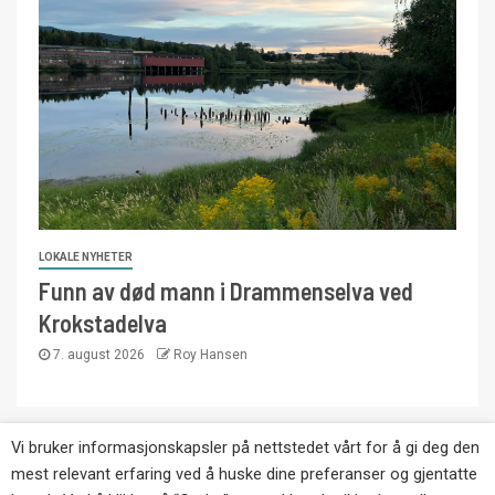
LOKALE NYHETER
Funn av død mann i Drammenselva ved
Krokstadelva
7. august 2026
Roy Hansen
Vi bruker informasjonskapsler på nettstedet vårt for å gi deg den
Copyright © Eikernytt.no utgis av Roy’s
mest relevant erfaring ved å huske dine preferanser og gjentatte
Pressetjeneste. Kopiering av tekst, bilder og