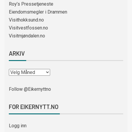
Roy’s Pressetjeneste
Eiendomsmegler i Drammen
Visithokksund.no
Visitvestfossen.no
Visitmjøndalen.no
ARKIV
Follow @Eikernyttno
FOR EIKERNYTT.NO
Logg inn